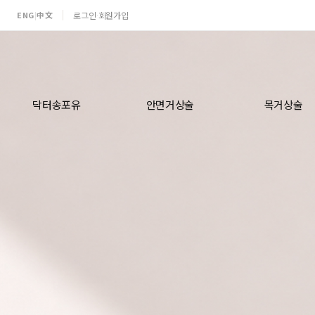
ENG
中文
로그인
회원가입
|
·
닥터송포유
안면거상술
목거상술