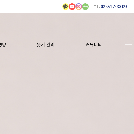
02-517-3309
TEL
영양
붓기 관리
커뮤니티